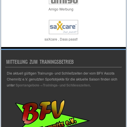
Amigo Werbung
saXcare , Dass passt!
MITTEILUNG ZUM TRAININGSBETRIEB
Die aktuell gültigen Trainungs- und Schließzeiten der vom BFV Ascota
Chemnitz e.V. genutzten Sportobjekte für die aktuelle Saison finden sich
unter
Sportangebote→Trainings- und Schliesszeiten
.