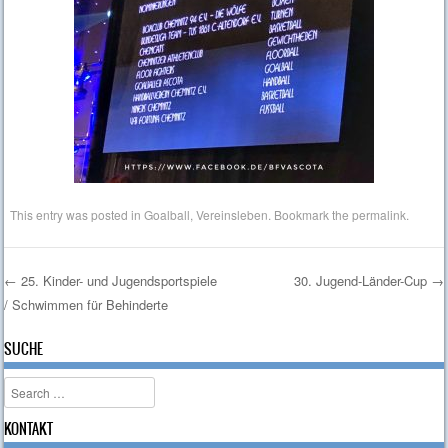
This entry was posted in
Goalball
,
Vereinsleben
. Bookmark the
permalink
.
←
25. Kinder- und Jugendsportspiele
30. Jugend-Länder-Cup
→
/ Schwimmen für Behinderte
Post navigation
SUCHE
Search
KONTAKT