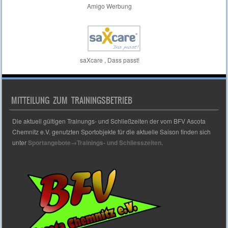
Amigo Werbung
saXcare , Dass passt!
MITTEILUNG ZUM TRAININGSBETRIEB
Die aktuell gültigen Trainungs- und Schließzeiten der vom BFV Ascota
Chemnitz e.V. genutzten Sportobjekte für die aktuelle Saison finden sich
unter
Sportangebote→Trainings- und Schliesszeiten
.