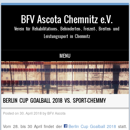
BFV Ascota Chemnitz e.V.
Verein für Rehabilitations-, Behinderten-, Freizeit-, Breiten- und
Leistungssport in Chemnitz
MENU
Skip to content
BERLIN CUP GOALBALL 2018 VS. SPORT-CHEMMY
Posted on
30. April 2018
by
BFV Ascota
Vom 28. bis 30 April findet der
Berlin Cup Goalball 2018
statt.