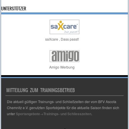
UNTERSTÜTZER
saXcare , Dass passt!
Amigo Werbung
MITTEILUNG ZUM TRAININGSBETRIEB
Die aktuell gültigen Trainungs- und Schließzeiten der vom BFV Ascota
Chemnitz e.V. genutzten Sportobjekte für die aktuelle Saison finden sich
unter
Sportangebote→Trainings- und Schliesszeiten
.