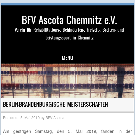
BFV Ascota Chemnitz e.V.
Verein für Rehabilitations-, Behinderten-, Freizeit-, Breiten- und
Leistungssport in Chemnitz
MENU
Skip to content
BERLIN-BRANDENBURGISCHE MEISTERSCHAFTEN
Posted on
5. Mai 2019
by
BFV Ascota
Am gestrigen Samstag, den 5. Mai 2019, fanden in der