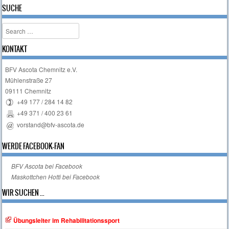
Post navigation
SUCHE
Search
KONTAKT
BFV Ascota Chemnitz e.V.
Mühlenstraße 27
09111 Chemnitz
+49 177 / 284 14 82
+49 371 / 400 23 61
vorstand@bfv-ascota.de
WERDE FACEBOOK-FAN
BFV Ascota bei Facebook
Maskottchen Hotti bei Facebook
WIR SUCHEN ...
Übungsleiter im Rehabilitationssport