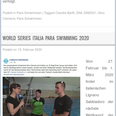
verfolgt.
Posted in
Para-Schwimmen
|
Tagged
Claudia Barth
,
IDM
,
IDM2021
,
Nico
Clemens
,
Para-Schwimmen
WORLD SERIES ITALIA PARA SWIMMING 2020
Posted on
19. Februar 2020
Vom 27.
Februar bis 1.
März 2020
findet im
italienischen
Lignano
Sabbiadoro der
nächste
Wettkampf der