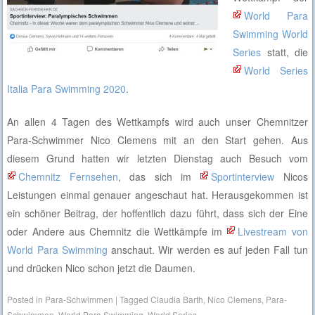
World Para
Swimming World
Series
statt, die
World Series
Italia Para Swimming 2020
.
An allen 4 Tagen des Wettkampfs wird auch unser Chemnitzer
Para-Schwimmer Nico Clemens mit an den Start gehen. Aus
diesem Grund hatten wir letzten Dienstag auch Besuch vom
Chemnitz Fernsehen
, das sich im
Sportinterview
Nicos
Leistungen einmal genauer angeschaut hat. Herausgekommen ist
ein schöner Beitrag, der hoffentlich dazu führt, dass sich der Eine
oder Andere aus Chemnitz die Wettkämpfe im
Livestream von
World Para Swimming
anschaut. Wir werden es auf jeden Fall tun
und drücken Nico schon jetzt die Daumen.
Posted in
Para-Schwimmen
|
Tagged
Claudia Barth
,
Nico Clemens
,
Para-
Schwimmen
,
World Para Swimming
,
World Series