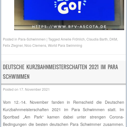
Posted in
Para-Schwimmen
|
Tagged
Amelie Fröhlich
,
Claudia Barth
,
DKM
,
Felix Ziegner
,
Nico Clemens
,
World Para Swimming
DEUTSCHE KURZBAHNMEISTERSCHAFTEN 2021 IM PARA
SCHWIMMEN
Posted on
17. November 2021
Vom 12.-14. November fanden in Remscheid die Deutschen
Kurzbahnmeisterschaften 2021 im Para Schwimmen statt. Im
Sportbad „Am Park“ kamen dabei unter strengen Corona-
Bedingungen die besten deutschen Para Schwimmer zusammen.