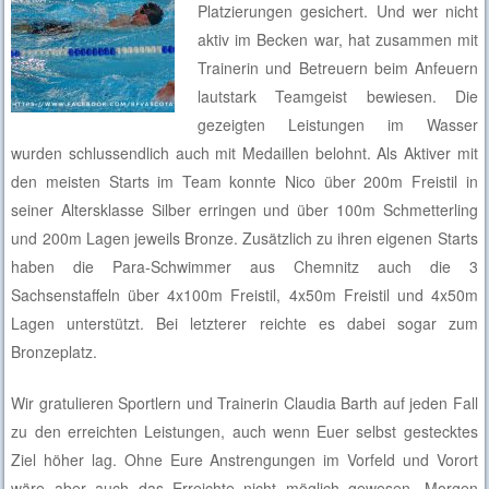
Platzierungen gesichert. Und wer nicht
aktiv im Becken war, hat zusammen mit
Trainerin und Betreuern beim Anfeuern
lautstark Teamgeist bewiesen. Die
gezeigten Leistungen im Wasser
wurden schlussendlich auch mit Medaillen belohnt. Als Aktiver mit
den meisten Starts im Team konnte Nico über 200m Freistil in
seiner Altersklasse Silber erringen und über 100m Schmetterling
und 200m Lagen jeweils Bronze. Zusätzlich zu ihren eigenen Starts
haben die Para-Schwimmer aus Chemnitz auch die 3
Sachsenstaffeln über 4x100m Freistil, 4x50m Freistil und 4x50m
Lagen unterstützt. Bei letzterer reichte es dabei sogar zum
Bronzeplatz.
Wir gratulieren Sportlern und Trainerin Claudia Barth auf jeden Fall
zu den erreichten Leistungen, auch wenn Euer selbst gestecktes
Ziel höher lag. Ohne Eure Anstrengungen im Vorfeld und Vorort
wäre aber auch das Erreichte nicht möglich gewesen. Morgen