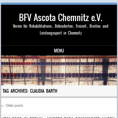
BFV Ascota Chemnitz e.V.
Verein für Rehabilitations-, Behinderten-, Freizeit-, Breiten- und
Leistungssport in Chemnitz
MENU
Skip to content
TAG ARCHIVES:
CLAUDIA BARTH
←
Older posts
Post navigation