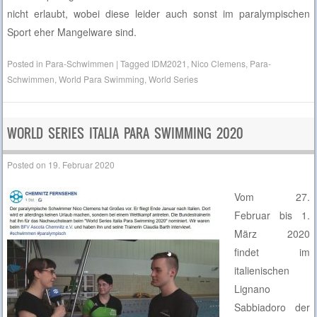
nicht erlaubt, wobei diese leider auch sonst im paralympischen
Sport eher Mangelware sind.
Posted in
Para-Schwimmen
|
Tagged
IDM2021
,
Nico Clemens
,
Para-
Schwimmen
,
World Para Swimming
,
World Series
WORLD SERIES ITALIA PARA SWIMMING 2020
Posted on
19. Februar 2020
Vom 27.
Februar bis 1.
März 2020
findet im
italienischen
Lignano
Sabbiadoro der