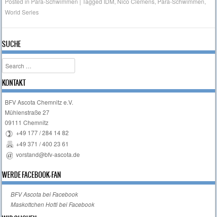
Posted in
Para-Schwimmen
|
Tagged
IDM
,
Nico Clemens
,
Para-Schwimmen
,
World Series
SUCHE
Search
KONTAKT
BFV Ascota Chemnitz e.V.
Mühlenstraße 27
09111 Chemnitz
+49 177 / 284 14 82
+49 371 / 400 23 61
vorstand@bfv-ascota.de
WERDE FACEBOOK-FAN
BFV Ascota bei Facebook
Maskottchen Hotti bei Facebook