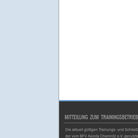
MITTEILUNG ZUM TRAININGSBETRIEB
Die aktuell gültigen Trainungs- und Schließ
der vom BFV Ascota Chemnitz e.V. genutzt