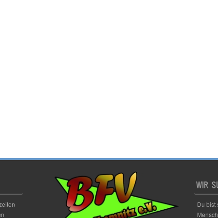
WIR S
zeiten
Du bist
en
Mensche