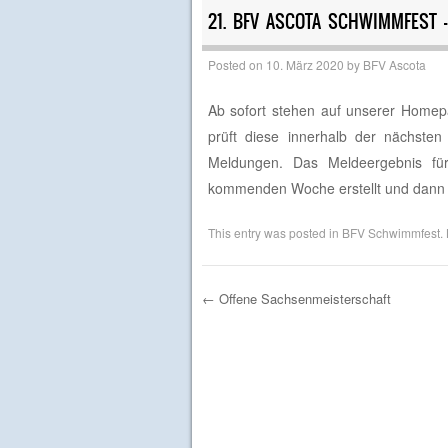
21. BFV ASCOTA SCHWIMMFEST –
Posted on
10. März 2020
by
BFV Ascota
Ab sofort stehen auf unserer Home
prüft diese innerhalb der nächst
Meldungen. Das Meldeergebnis f
kommenden Woche erstellt und dann 
This entry was posted in
BFV Schwimmfest
.
←
Offene Sachsenmeisterschaft
Post navigation