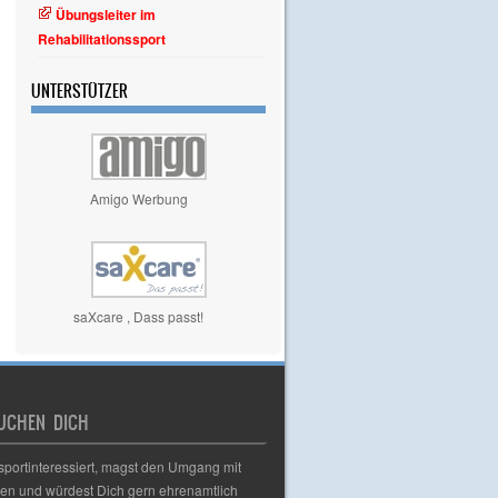
Übungsleiter im
Rehabilitationssport
UNTERSTÜTZER
Amigo Werbung
saXcare , Dass passt!
UCHEN DICH
 sportinteressiert, magst den Umgang mit
n und würdest Dich gern ehrenamtlich