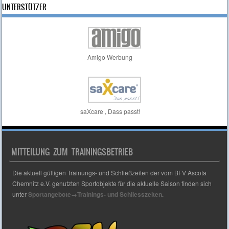
UNTERSTÜTZER
Amigo Werbung
saXcare , Dass passt!
MITTEILUNG ZUM TRAININGSBETRIEB
Die aktuell gültigen Trainungs- und Schließzeiten der vom BFV Ascota
Chemnitz e.V. genutzten Sportobjekte für die aktuelle Saison finden sich
unter
Sportangebote→Trainings- und Schliesszeiten
.