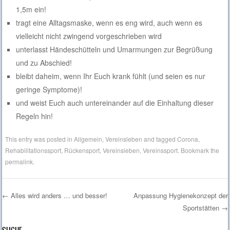
1,5m ein!
tragt eine Alltagsmaske, wenn es eng wird, auch wenn es
vielleicht nicht zwingend vorgeschrieben wird
unterlasst Händeschütteln und Umarmungen zur Begrüßung
und zu Abschied!
bleibt daheim, wenn Ihr Euch krank fühlt (und seien es nur
geringe Symptome)!
und weist Euch auch untereinander auf die Einhaltung dieser
Regeln hin!
This entry was posted in
Allgemein
,
Vereinsleben
and tagged
Corona
,
Rehabilitationssport
,
Rückensport
,
Vereinsleben
,
Vereinssport
. Bookmark the
permalink
.
←
Alles wird anders … und besser!
Anpassung Hygienekonzept der
Sportstätten
→
Post navigation