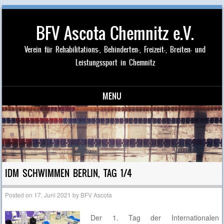
BFV Ascota Chemnitz e.V.
Verein für Rehabilitations-, Behinderten-, Freizeit-, Breiten- und
Leistungssport in Chemnitz
MENU
Skip to content
IDM SCHWIMMEN BERLIN, TAG 1/4
Posted on
17. Juni 2021
by
BFV Ascota
Der 1. Tag der Internationalen