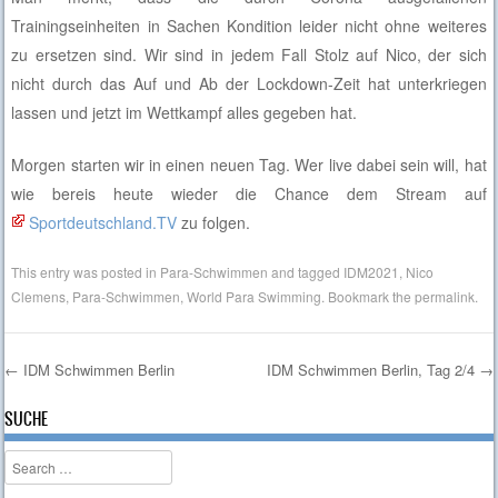
Trainingseinheiten in Sachen Kondition leider nicht ohne weiteres
zu ersetzen sind. Wir sind in jedem Fall Stolz auf Nico, der sich
nicht durch das Auf und Ab der Lockdown-Zeit hat unterkriegen
lassen und jetzt im Wettkampf alles gegeben hat.
Morgen starten wir in einen neuen Tag. Wer live dabei sein will, hat
wie bereis heute wieder die Chance dem Stream auf
Sportdeutschland.TV
zu folgen.
This entry was posted in
Para-Schwimmen
and tagged
IDM2021
,
Nico
Clemens
,
Para-Schwimmen
,
World Para Swimming
. Bookmark the
permalink
.
←
IDM Schwimmen Berlin
IDM Schwimmen Berlin, Tag 2/4
→
Post navigation
SUCHE
Search