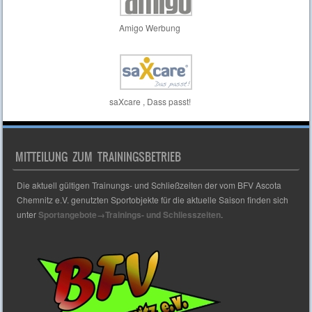
Amigo Werbung
saXcare , Dass passt!
MITTEILUNG ZUM TRAININGSBETRIEB
Die aktuell gültigen Trainungs- und Schließzeiten der vom BFV Ascota
Chemnitz e.V. genutzten Sportobjekte für die aktuelle Saison finden sich
unter
Sportangebote→Trainings- und Schliesszeiten
.