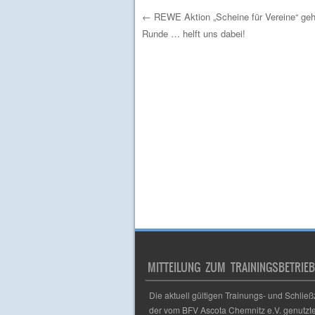
←
REWE Aktion „Scheine für Vereine“ geht
Runde … helft uns dabei!
Post navigation
MITTEILUNG ZUM TRAININGSBETRIEB
Die aktuell gültigen Trainungs- und Schließ
der vom BFV Ascota Chemnitz e.V. genutzt