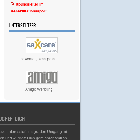
Übungsleiter im
Rehabilitationssport
UNTERSTÜTZER
saXcare , Dass passt!
Amigo Werbung
UCHEN DICH
 sportinteressiert, magst den Umgang mit
n und würdest Dich gern ehrenamtlich