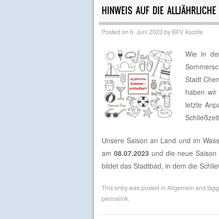
HINWEIS AUF DIE ALLJÄHRLICH
Posted on
6. Juni 2023
by
BFV Ascota
Wie in de
Sommersch
Stadt Chem
haben wir
letzte Anp
Schließzei
Unsere Saison an Land und im Wasser
am
08.07.2023
und die neue Saison
bildet das Stadtbad, in dem die Schlie
This entry was posted in
Allgemein
and tag
permalink
.