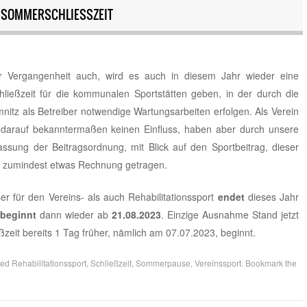
E SOMMERSCHLIESSZEIT
r Vergangenheit auch, wird es auch in diesem Jahr wieder eine
ließzeit für die kommunalen Sportstätten geben, in der durch die
nitz als Betreiber notwendige Wartungsarbeiten erfolgen. Als Verein
 darauf bekanntermaßen keinen Einfluss, haben aber durch unsere
assung der Beitragsordnung, mit Blick auf den Sportbeitrag, dieser
t zumindest etwas Rechnung getragen.
 für den Vereins- als auch Rehabilitationssport
endet
dieses Jahr
beginnt
dann wieder ab
21.08.2023
. Einzige Ausnahme Stand jetzt
ßzeit bereits 1 Tag früher, nämlich am 07.07.2023, beginnt.
ged
Rehabilitationssport
,
Schließzeit
,
Sommerpause
,
Vereinssport
. Bookmark the