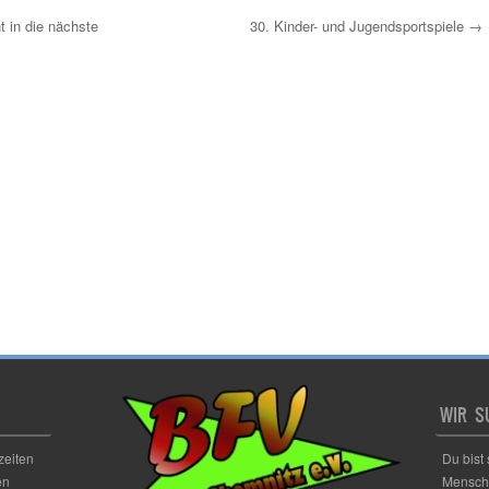
 in die nächste
30. Kinder- und Jugendsportspiele
→
WIR S
zeiten
Du bist
en
Mensche