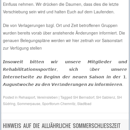
Einfluss nehmen. Wir drücken die Daumen, dass dies die letzte
Verschiebung sein wird und halten Euch auf dem Laufenden.
Die von Verlagerungen bzgl. Ort und Zeit betroffenen Gruppen
wurden bereits vorab über anstehende Änderungen informiert. Die
genauen Belegungspläne werden wir hier zeitnah vor Saisonstart
zur Verfügung stellen
𝙄𝙣𝙨𝙤𝙬𝙚𝙞𝙩 𝙗𝙞𝙩𝙩𝙚𝙣 𝙬𝙞𝙧 𝙪𝙣𝙨𝙚𝙧𝙚 𝙈𝙞𝙩𝙜𝙡𝙞𝙚𝙙𝙚𝙧 𝙪𝙣𝙙
𝙍𝙚𝙝𝙖𝙗𝙞𝙡𝙞𝙩𝙖𝙩𝙞𝙤𝙣𝙨𝙨𝙥𝙤𝙧𝙩𝙡𝙚𝙧, 𝙨𝙞𝙘𝙝 ü𝙗𝙚𝙧 𝙪𝙣𝙨𝙚𝙧𝙚
𝙄𝙣𝙩𝙚𝙧𝙣𝙚𝙩𝙨𝙚𝙞𝙩𝙚 𝙯𝙪 𝘽𝙚𝙜𝙞𝙣𝙣 𝙙𝙚𝙧 𝙣𝙚𝙪𝙚𝙣 𝙎𝙖𝙞𝙨𝙤𝙣 𝙞𝙣 𝙙𝙚𝙧 𝟭.
𝘼𝙪𝙜𝙪𝙨𝙩𝙬𝙤𝙘𝙝𝙚 𝙯𝙪 𝙙𝙚𝙣 𝙑𝙚𝙧ä𝙣𝙙𝙚𝙧𝙪𝙣𝙜𝙚𝙣 𝙯𝙪 𝙞𝙣𝙛𝙤𝙧𝙢𝙞𝙚𝙧𝙚𝙣.
Posted in
Rehasport
,
Vereinsleben
|
Tagged
SH Bernsdorf
,
SH Gablenz
,
SH
Südring
,
Sommerpause
,
Sportforum Chemnitz
,
Stadtbad
HINWEIS AUF DIE ALLJÄHRLICHE SOMMERSCHLIESSZEIT