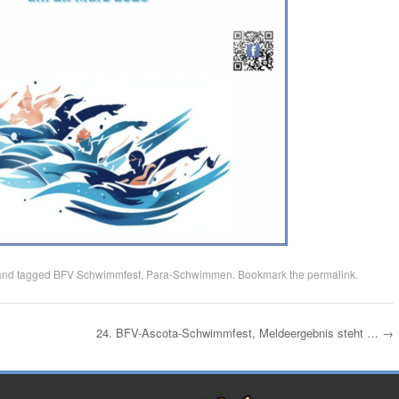
nd tagged
BFV Schwimmfest
,
Para-Schwimmen
. Bookmark the
permalink
.
24. BFV-Ascota-Schwimmfest, Meldeergebnis steht …
→