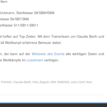
tlern
er Unterarm, Startklasse S8/SB8HSM8
rtklasse S6/SB7/SM6
Startklasse S11/SB11/SM11
d hoffen auf Top-Zeiten. Mit dem Trainerteam um Claudia Barth und
all Wettkampf-erfahrene Betreuer dabei.
ein, der kann auf der
Webseite des Events
alle wichtigen Daten und
lle Wettkämpfe im
Livestream
verfolgen.
 Fröhlich
,
Claudia Barth
,
Felix Ziegner
,
IDM
,
IDM2026
,
Julia Cohrt
,
Nico