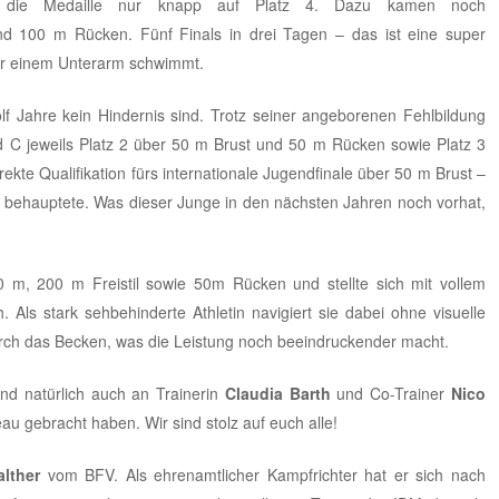
g die Medaille nur knapp auf Platz 4. Dazu kamen noch
d 100 m Rücken. Fünf Finals in drei Tagen – das ist eine super
 nur einem Unterarm schwimmt.
f Jahre kein Hindernis sind. Trotz seiner angeborenen Fehlbildung
d C jeweils Platz 2 über 50 m Brust und 50 m Rücken sowie Platz 3
rekte Qualifikation fürs internationale Jugendfinale über 50 m Brust –
 behauptete. Was dieser Junge in den nächsten Jahren noch vorhat,
 m, 200 m Freistil sowie 50m Rücken und stellte sich mit vollem
. Als stark sehbehinderte Athletin navigiert sie dabei ohne visuelle
durch das Becken, was die Leistung noch beeindruckender macht.
nd natürlich auch an Trainerin
Claudia Barth
und Co-Trainer
Nico
eau gebracht haben. Wir sind stolz auf euch alle!
alther
vom BFV. Als ehrenamtlicher Kampfrichter hat er sich nach