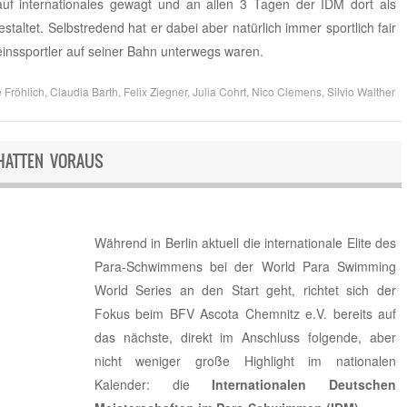
 auf internationales gewagt und an allen 3 Tagen der IDM dort als
taltet. Selbstredend hat er dabei aber natürlich immer sportlich fair
einssportler auf seiner Bahn unterwegs waren.
 Fröhlich
,
Claudia Barth
,
Felix Ziegner
,
Julia Cohrt
,
Nico Clemens
,
Silvio Walther
HATTEN VORAUS
Während in Berlin aktuell die internationale Elite des
Para‑Schwimmens bei der World Para Swimming
World Series an den Start geht, richtet sich der
Fokus beim BFV Ascota Chemnitz e.V. bereits auf
das nächste, direkt im Anschluss folgende, aber
nicht weniger große Highlight im nationalen
Kalender: die
Internationalen Deutschen