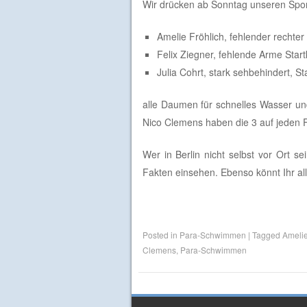
Wir drücken ab Sonntag unseren Spor
Amelie Fröhlich, fehlender recht
Felix Ziegner, fehlende Arme Sta
Julia Cohrt, stark sehbehindert, 
alle Daumen für schnelles Wasser un
Nico Clemens haben die 3 auf jeden F
Wer in Berlin nicht selbst vor Ort s
Fakten einsehen. Ebenso könnt Ihr a
Posted in
Para-Schwimmen
|
Tagged
Amelie
Clemens
,
Para-Schwimmen