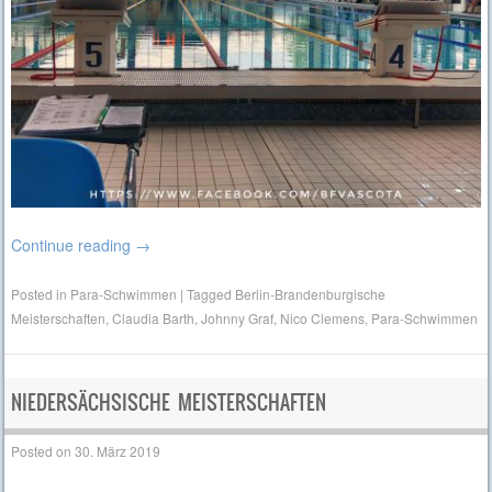
Continue reading
→
Posted in
Para-Schwimmen
|
Tagged
Berlin-Brandenburgische
Meisterschaften
,
Claudia Barth
,
Johnny Graf
,
Nico Clemens
,
Para-Schwimmen
NIEDERSÄCHSISCHE MEISTERSCHAFTEN
Posted on
30. März 2019