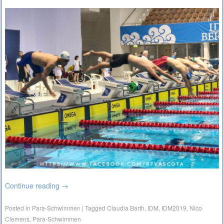
Continue reading
→
Posted in
Para-Schwimmen
|
Tagged
Claudia Barth
,
IDM
,
IDM2019
,
Nico
Clemens
,
Para-Schwimmen