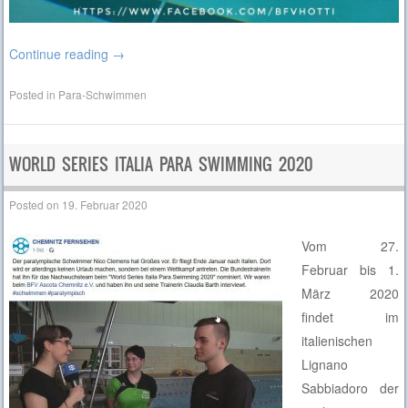
Continue reading
→
Posted in
Para-Schwimmen
WORLD SERIES ITALIA PARA SWIMMING 2020
Posted on
19. Februar 2020
Vom 27.
Februar bis 1.
März 2020
findet im
italienischen
Lignano
Sabbiadoro der