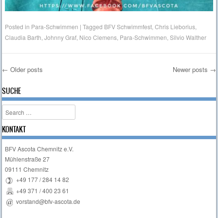
Posted in
Para-Schwimmen
|
Tagged
BFV Schwimmfest
,
Chris Lieborius
,
Claudia Barth
,
Johnny Graf
,
Nico Clemens
,
Para-Schwimmen
,
Silvio Walther
←
Older posts
Newer posts
→
Post navigation
SUCHE
Search
KONTAKT
BFV Ascota Chemnitz e.V.
Mühlenstraße 27
09111 Chemnitz
+49 177 / 284 14 82
+49 371 / 400 23 61
vorstand@bfv-ascota.de