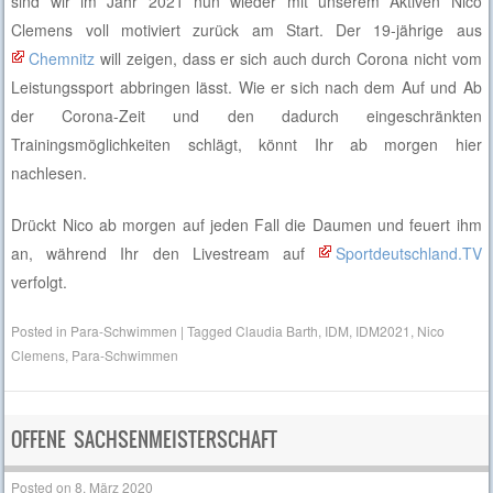
sind wir im Jahr 2021 nun wieder mit unserem Aktiven Nico
Clemens voll motiviert zurück am Start. Der 19-jährige aus
Chemnitz
will zeigen, dass er sich auch durch Corona nicht v
om
Leistungssport abbringen lässt. Wie er sich nach dem Auf und Ab
der Corona-Zeit und den dadurch eingeschränkten
Trainingsmöglichkeiten schlägt, könnt Ihr ab morgen hier
nachlesen.
Drückt Nico ab morgen auf jeden Fall die Daumen und feuert ihm
an, während Ihr den Livestream auf
Sportdeutschland.TV
verfolgt.
Posted in
Para-Schwimmen
|
Tagged
Claudia Barth
,
IDM
,
IDM2021
,
Nico
Clemens
,
Para-Schwimmen
OFFENE SACHSENMEISTERSCHAFT
Posted on
8. März 2020