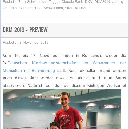
Posted in
Para-Schwimmen
|
Tagged
Claudia Barth
,
DKM
,
DKM2019
,
Johnny
Graf
,
Nico Clemens
,
Para-Schwimmen
,
Silvio Walther
DKM 2019 – PREVIEW
Posted on
3. November 2019
Vom 15. bis 17. November finden in Remscheid wieder die
Deutschen Kurzbahnmeisterschaften im Schwimmen der
Menschen mit Behinderung
statt. Nach aktuellem Stand werden
auch dieses Jahr wieder etwa 150 Aktive rund 1000 Starts
absolvieren.
Natürlich befinden bei diesem wichtigen Wettkampf