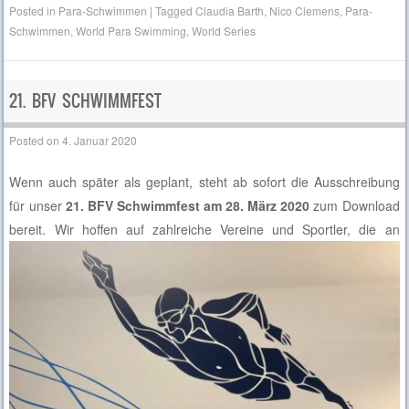
Posted in
Para-Schwimmen
|
Tagged
Claudia Barth
,
Nico Clemens
,
Para-
Schwimmen
,
World Para Swimming
,
World Series
21. BFV SCHWIMMFEST
Posted on
4. Januar 2020
Wenn auch später als geplant, steht ab sofort die Ausschreibung
für unser
21. BFV Schwimmfest am 28. März 2020
zum Download
bereit.
Wir hoffen auf zahlreiche Vereine und Sportler, die an